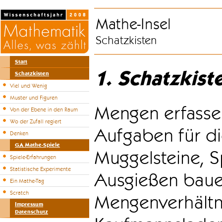
Mathe-Insel
Schatzkisten
Start
1. Schatzkist
Schatzkisten
Viel und Wenig
Muster und Figuren
Mengen erfasse
Von der Ebene in den Raum
Wo der Zufall regiert
Aufgaben für di
Denken
GA Mathe-Spiele
Muggelsteine, S
Spiele-Erfahrungen
Statistische Experimente
Ausgießen bauen
Ein Mathe-Tag
Scratch
Mengenverhältni
Impressum
Datenschutz