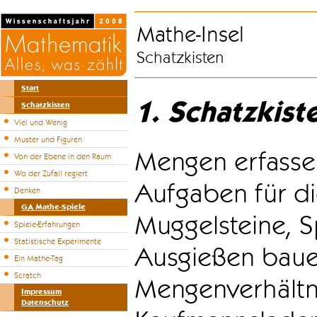
Mathe-Insel
Schatzkisten
Start
1. Schatzkist
Schatzkisten
Viel und Wenig
Muster und Figuren
Mengen erfasse
Von der Ebene in den Raum
Wo der Zufall regiert
Aufgaben für di
Denken
GA Mathe-Spiele
Muggelsteine, S
Spiele-Erfahrungen
Statistische Experimente
Ausgießen bauen
Ein Mathe-Tag
Scratch
Mengenverhältni
Impressum
Datenschutz