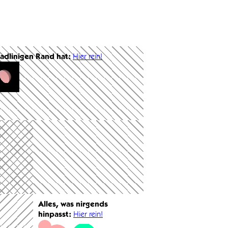
radlinigen Rand hat:
Hier rein!
Alles, was nirgends
hinpasst:
Hier rein!