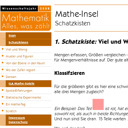
Mathe-Insel
Schatzkisten
Start
1. Schatzkiste:
Viel und W
Schatzkisten
Viel und Wenig
Mengen erfassen, Größen vergleichen -
Muster und Figuren
für Mengenverhältnisse auf. Der gute a
Von der Ebene in den Raum
Wo der Zufall regiert
Klassifzieren
Denken
GA Mathe-Spiele
Für die größeren gibt es hier eine sch
Spiele-Erfahrungen
alle drei Mengen zugleich?
Statistische Experimente
Ein Mathe-Tag
Ein Beispiel: Das Teil
ist rot, hat 
Scratch
sowohl rot, als auch in beide Richtungen 
Impressum
Und nun sind Sie dran. 15 Teile warten .
Datenschutz