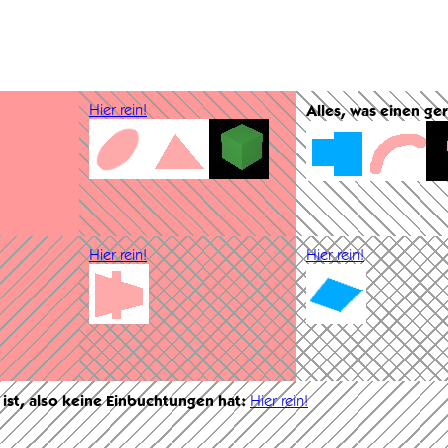
Hier rein!
Alles, was einen ge
Hier rein!
Hier rein!
 ist, also keine Einbuchtungen hat:
Hier rein!