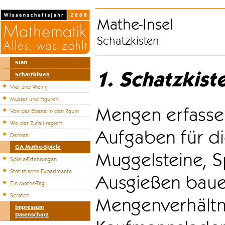
Mathe-Insel
Schatzkisten
Start
1. Schatzkist
Schatzkisten
Viel und Wenig
Muster und Figuren
Mengen erfasse
Von der Ebene in den Raum
Wo der Zufall regiert
Aufgaben für di
Denken
GA Mathe-Spiele
Muggelsteine, S
Spiele-Erfahrungen
Statistische Experimente
Ausgießen bauen
Ein Mathe-Tag
Scratch
Mengenverhältni
Impressum
Datenschutz