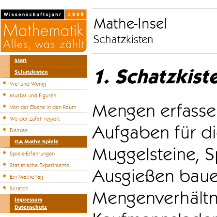
Mathe-Insel
Schatzkisten
Start
1. Schatzkist
Schatzkisten
Viel und Wenig
Muster und Figuren
Mengen erfasse
Von der Ebene in den Raum
Wo der Zufall regiert
Aufgaben für di
Denken
GA Mathe-Spiele
Muggelsteine, S
Spiele-Erfahrungen
Statistische Experimente
Ausgießen bauen
Ein Mathe-Tag
Scratch
Mengenverhältni
Impressum
Datenschutz