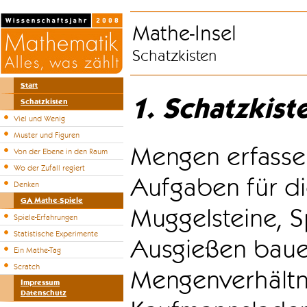
Mathe-Insel
Schatzkisten
Start
1. Schatzkist
Schatzkisten
Viel und Wenig
Muster und Figuren
Mengen erfasse
Von der Ebene in den Raum
Wo der Zufall regiert
Aufgaben für di
Denken
GA Mathe-Spiele
Muggelsteine, S
Spiele-Erfahrungen
Statistische Experimente
Ausgießen bauen
Ein Mathe-Tag
Scratch
Mengenverhältni
Impressum
Datenschutz