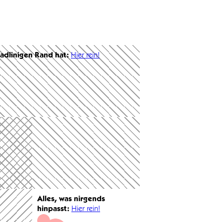
radlinigen Rand hat:
Hier rein!
Alles, was nirgends
hinpasst:
Hier rein!