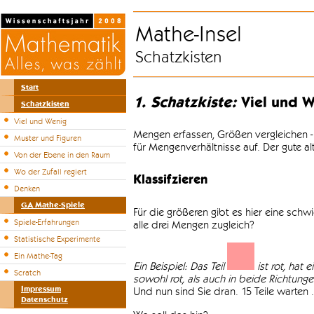
Mathe-Insel
Schatzkisten
Start
1. Schatzkiste:
Viel und W
Schatzkisten
Viel und Wenig
Mengen erfassen, Größen vergleichen -
Muster und Figuren
für Mengenverhältnisse auf. Der gute a
Von der Ebene in den Raum
Wo der Zufall regiert
Klassifzieren
Denken
GA Mathe-Spiele
Für die größeren gibt es hier eine sch
Spiele-Erfahrungen
alle drei Mengen zugleich?
Statistische Experimente
Ein Mathe-Tag
Ein Beispiel: Das Teil
ist rot, hat 
Scratch
sowohl rot, als auch in beide Richtungen 
Impressum
Und nun sind Sie dran. 15 Teile warten .
Datenschutz