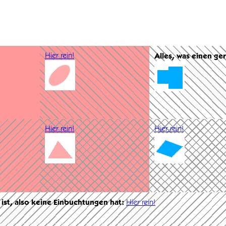
Hier rein!
Alles, was einen ge
Hier rein!
Hier rein!
 ist, also keine Einbuchtungen hat:
Hier rein!