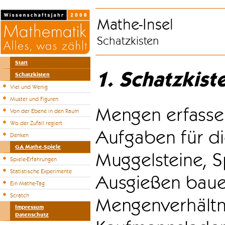
Mathe-Insel
Schatzkisten
Start
1. Schatzkist
Schatzkisten
Viel und Wenig
Muster und Figuren
Mengen erfasse
Von der Ebene in den Raum
Wo der Zufall regiert
Aufgaben für di
Denken
GA Mathe-Spiele
Muggelsteine, S
Spiele-Erfahrungen
Statistische Experimente
Ausgießen bauen
Ein Mathe-Tag
Scratch
Mengenverhältni
Impressum
Datenschutz