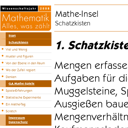
Mathe-Insel
Schatzkisten
Start
1. Schatzkist
Schatzkisten
Viel und Wenig
Muster und Figuren
Mengen erfasse
Von der Ebene in den Raum
Wo der Zufall regiert
Aufgaben für di
Denken
GA Mathe-Spiele
Muggelsteine, S
Spiele-Erfahrungen
Statistische Experimente
Ausgießen bauen
Ein Mathe-Tag
Scratch
Mengenverhältni
Impressum
Datenschutz