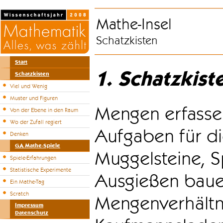
Mathe-Insel
Schatzkisten
Start
1. Schatzkist
Schatzkisten
Viel und Wenig
Muster und Figuren
Mengen erfasse
Von der Ebene in den Raum
Wo der Zufall regiert
Aufgaben für di
Denken
GA Mathe-Spiele
Muggelsteine, S
Spiele-Erfahrungen
Statistische Experimente
Ausgießen bauen
Ein Mathe-Tag
Scratch
Mengenverhältni
Impressum
Datenschutz