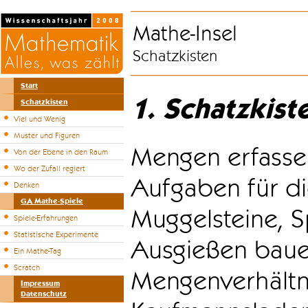
Mathe-Insel
Schatzkisten
Start
1. Schatzkist
Schatzkisten
Viel und Wenig
Muster und Figuren
Mengen erfasse
Von der Ebene in den Raum
Wo der Zufall regiert
Aufgaben für di
Denken
GA Mathe-Spiele
Muggelsteine, S
Spiele-Erfahrungen
Statistische Experimente
Ausgießen bauen
Ein Mathe-Tag
Scratch
Mengenverhältni
Impressum
Datenschutz