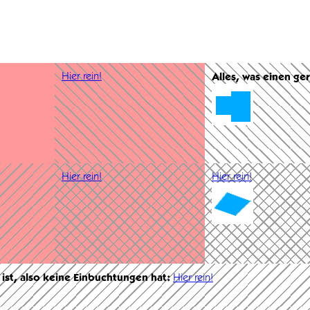
Hier rein!
Alles, was einen ge
Hier rein!
Hier rein!
 ist, also keine Einbuchtungen hat:
Hier rein!