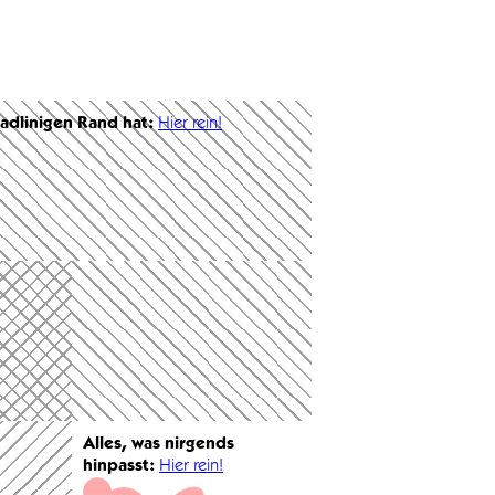
radlinigen Rand hat:
Hier rein!
Alles, was nirgends
hinpasst:
Hier rein!