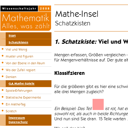
Mathe-Insel
Schatzkisten
Start
1. Schatzkiste:
Viel und W
Schatzkisten
Viel und Wenig
Mengen erfassen, Größen vergleichen -
Muster und Figuren
für Mengenverhältnisse auf. Der gute a
Von der Ebene in den Raum
Wo der Zufall regiert
Klassifzieren
Denken
GA Mathe-Spiele
Für die größeren gibt es hier eine sch
Spiele-Erfahrungen
alle drei Mengen zugleich?
Statistische Experimente
Ein Mathe-Tag
Ein Beispiel: Das Teil
ist rot, hat 
Scratch
sowohl rot, als auch in beide Richtungen 
Impressum
Und nun sind Sie dran. 15 Teile warten .
Datenschutz