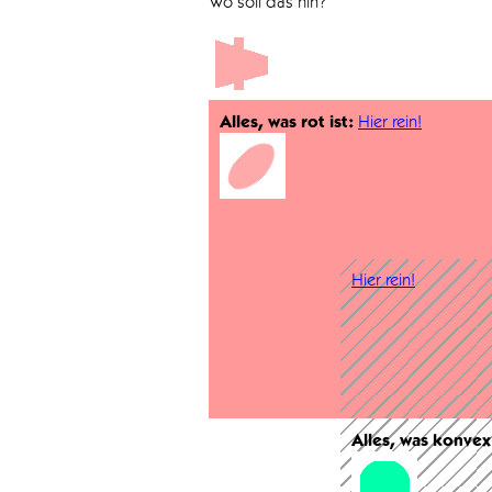
Wo soll das hin?
Alles, was rot ist:
Hier rein!
Hier rein!
Alles, was konvex