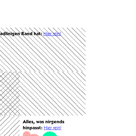
radlinigen Rand hat:
Hier rein!
Alles, was nirgends
hinpasst:
Hier rein!