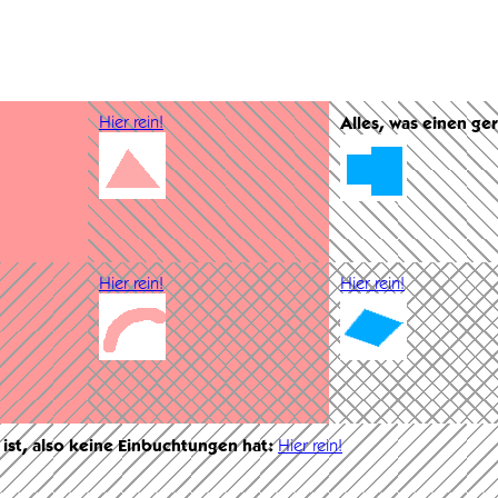
Hier rein!
Alles, was einen ge
Hier rein!
Hier rein!
 ist, also keine Einbuchtungen hat:
Hier rein!