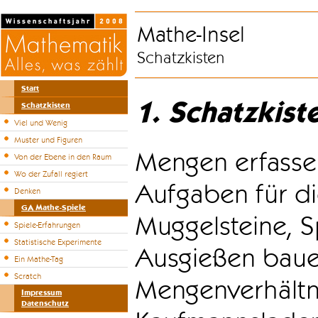
Mathe-Insel
Schatzkisten
Start
1. Schatzkist
Schatzkisten
Viel und Wenig
Muster und Figuren
Mengen erfasse
Von der Ebene in den Raum
Wo der Zufall regiert
Aufgaben für di
Denken
GA Mathe-Spiele
Muggelsteine, S
Spiele-Erfahrungen
Statistische Experimente
Ausgießen bauen
Ein Mathe-Tag
Scratch
Mengenverhältni
Impressum
Datenschutz