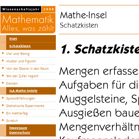
Mathe-Insel
Schatzkisten
Start
1. Schatzkist
Schatzkisten
Viel und Wenig
Muster und Figuren
Mengen erfasse
Von der Ebene in den Raum
Wo der Zufall regiert
Aufgaben für di
Denken
GA Mathe-Spiele
Muggelsteine, S
Spiele-Erfahrungen
Statistische Experimente
Ausgießen bauen
Ein Mathe-Tag
Scratch
Mengenverhältni
Impressum
Datenschutz