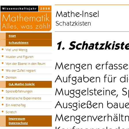
Mathe-Insel
Schatzkisten
Start
1. Schatzkist
Schatzkisten
Viel und Wenig
Muster und Figuren
Mengen erfasse
Von der Ebene in den Raum
Wo der Zufall regiert
Aufgaben für di
Denken
GA Mathe-Spiele
Muggelsteine, S
Spiele-Erfahrungen
Statistische Experimente
Ausgießen bauen
Ein Mathe-Tag
Scratch
Mengenverhältni
Impressum
Datenschutz