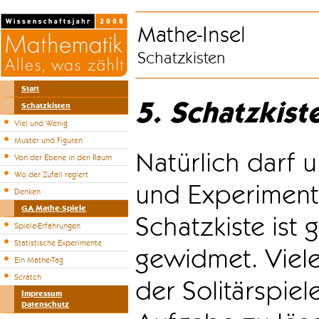
Mathe-Insel
Schatzkisten
Start
5. Schatzkist
Schatzkisten
Viel und Wenig
Muster und Figuren
Natürlich darf u
Von der Ebene in den Raum
Wo der Zufall regiert
und Experiment
Denken
GA Mathe-Spiele
Schatzkiste ist
Spiele-Erfahrungen
Statistische Experimente
gewidmet. Viele
Ein Mathe-Tag
Scratch
der Solitärspiel
Impressum
Datenschutz