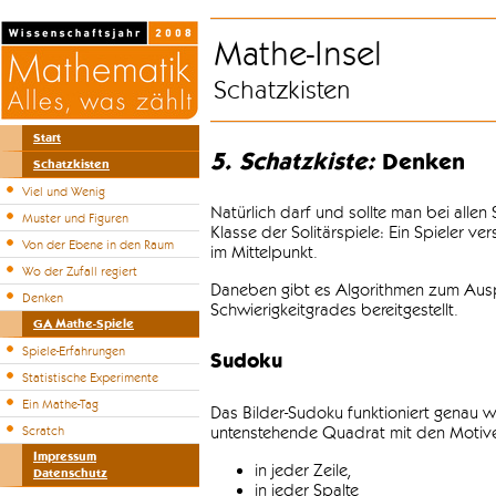
Mathe-Insel
Schatzkisten
Start
5. Schatzkiste:
Denken
Schatzkisten
Viel und Wenig
Natürlich darf und sollte man bei alle
Muster und Figuren
Klasse der Solitärspiele: Ein Spieler v
Von der Ebene in den Raum
im Mittelpunkt.
Wo der Zufall regiert
Daneben gibt es Algorithmen zum Auspr
Denken
Schwierigkeitgrades bereitgestellt.
GA Mathe-Spiele
Spiele-Erfahrungen
Sudoku
Statistische Experimente
Ein Mathe-Tag
Das Bilder-Sudoku funktioniert genau w
untenstehende Quadrat mit den Motiven
Scratch
Impressum
in jeder Zeile,
Datenschutz
in jeder Spalte