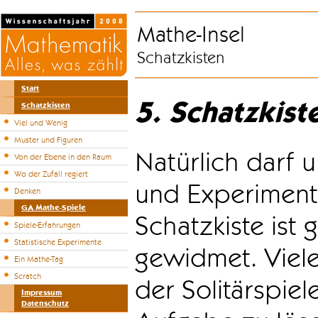
Mathe-Insel
Schatzkisten
Start
5. Schatzkist
Schatzkisten
Viel und Wenig
Muster und Figuren
Natürlich darf u
Von der Ebene in den Raum
Wo der Zufall regiert
und Experiment
Denken
GA Mathe-Spiele
Schatzkiste ist
Spiele-Erfahrungen
Statistische Experimente
gewidmet. Viele
Ein Mathe-Tag
Scratch
der Solitärspiel
Impressum
Datenschutz