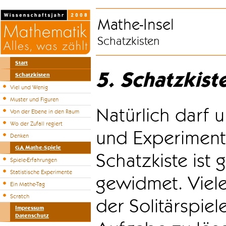
Mathe-Insel
Schatzkisten
Start
5. Schatzkist
Schatzkisten
Viel und Wenig
Muster und Figuren
Natürlich darf u
Von der Ebene in den Raum
Wo der Zufall regiert
und Experiment
Denken
GA Mathe-Spiele
Schatzkiste ist
Spiele-Erfahrungen
Statistische Experimente
gewidmet. Viele
Ein Mathe-Tag
Scratch
der Solitärspiel
Impressum
Datenschutz