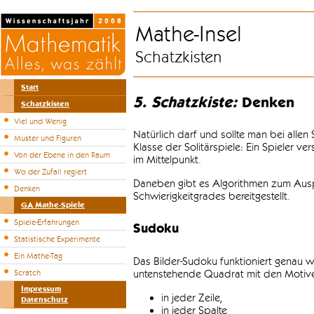
Mathe-Insel
Schatzkisten
Start
5. Schatzkiste:
Denken
Schatzkisten
Viel und Wenig
Natürlich darf und sollte man bei alle
Muster und Figuren
Klasse der Solitärspiele: Ein Spieler v
Von der Ebene in den Raum
im Mittelpunkt.
Wo der Zufall regiert
Daneben gibt es Algorithmen zum Auspr
Denken
Schwierigkeitgrades bereitgestellt.
GA Mathe-Spiele
Spiele-Erfahrungen
Sudoku
Statistische Experimente
Ein Mathe-Tag
Das Bilder-Sudoku funktioniert genau w
untenstehende Quadrat mit den Motiven
Scratch
Impressum
in jeder Zeile,
Datenschutz
in jeder Spalte