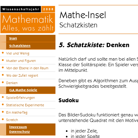
Mathe-Insel
Schatzkisten
Start
5. Schatzkiste:
Denken
Schatzkisten
Viel und Wenig
Natürlich darf und sollte man bei alle
Muster und Figuren
Klasse der Solitärspiele: Ein Spieler v
Von der Ebene in den Raum
im Mittelpunkt.
Wo der Zufall regiert
Daneben gibt es Algorithmen zum Auspr
Denken
Schwierigkeitgrades bereitgestellt.
GA Mathe-Spiele
Spiele-Erfahrungen
Sudoku
Statistische Experimente
Ein Mathe-Tag
Das Bilder-Sudoku funktioniert genau w
untenstehende Quadrat mit den Motiven
Scratch
Impressum
in jeder Zeile,
Datenschutz
in jeder Spalte