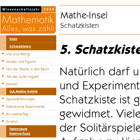
Mathe-Insel
Schatzkisten
Start
5. Schatzkist
Schatzkisten
Viel und Wenig
Muster und Figuren
Natürlich darf u
Von der Ebene in den Raum
Wo der Zufall regiert
und Experiment
Denken
GA Mathe-Spiele
Schatzkiste ist
Spiele-Erfahrungen
Statistische Experimente
gewidmet. Viele
Ein Mathe-Tag
Scratch
der Solitärspiel
Impressum
Datenschutz