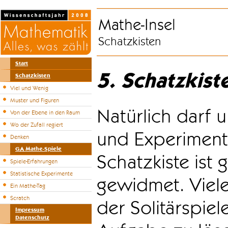
Mathe-Insel
Schatzkisten
Start
5. Schatzkist
Schatzkisten
Viel und Wenig
Muster und Figuren
Natürlich darf u
Von der Ebene in den Raum
Wo der Zufall regiert
und Experiment
Denken
GA Mathe-Spiele
Schatzkiste ist
Spiele-Erfahrungen
Statistische Experimente
gewidmet. Viele
Ein Mathe-Tag
Scratch
der Solitärspiel
Impressum
Datenschutz