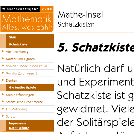
Mathe-Insel
Schatzkisten
Start
5. Schatzkist
Schatzkisten
Viel und Wenig
Muster und Figuren
Natürlich darf u
Von der Ebene in den Raum
Wo der Zufall regiert
und Experiment
Denken
GA Mathe-Spiele
Schatzkiste ist
Spiele-Erfahrungen
Statistische Experimente
gewidmet. Viele
Ein Mathe-Tag
Scratch
der Solitärspiel
Impressum
Datenschutz